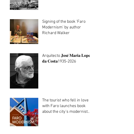
Signing of the book 'Faro
Modernism' by author
Richard Walker
Arquitecto 𝐉𝐨𝐬𝐞́ 𝐌𝐚𝐫𝐢𝐚 𝐋𝐨𝐩𝐞𝐬
𝐝𝐚 𝐂𝐨𝐬𝐭𝐚1935-2026
The tourist who fell in love
with Faro launches book
about the city's modernist
heritage