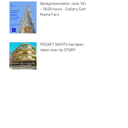
Bookpresentation June 18 th
- 18.00 hours - Gallery Gama
Rama Faro
POCKET SIGHTS has been
taken over by STQRY
‘The Smell of Olhão’ – a
funny love letter to the
Algarve’s most unique Town
New booklet in preparation:
The Architecture of Manuel