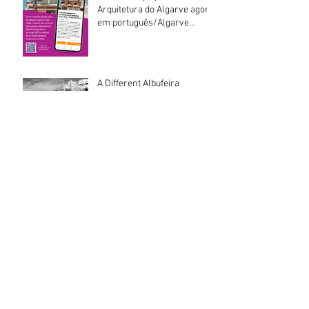
Recente berichten
Passeios a pé pela
Arquitetura do Algarve agora
em português/Algarve
Architecture walking tours
now in Portuguese
A Different Albufeira
Signing of the book 'Faro
Modernism' by author
Richard Walker
Arquitecto 𝐉𝐨𝐬𝐞́ 𝐌𝐚𝐫𝐢𝐚 𝐋𝐨𝐩𝐞𝐬
𝐝𝐚 𝐂𝐨𝐬𝐭𝐚1935-2026